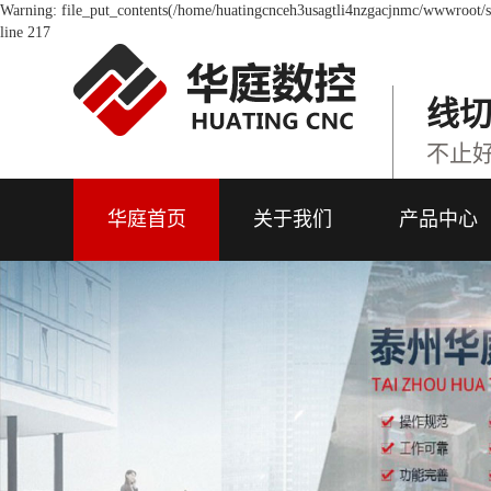
Warning: file_put_contents(/home/huatingcnceh3usagtli4nzgacjnmc/wwwroot/so
line 217
线
不止
华庭首页
关于我们
产品中心