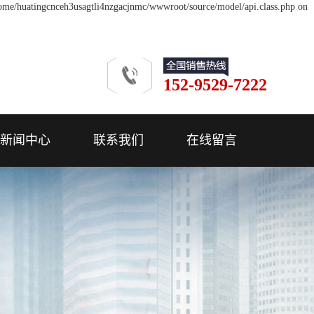
/home/huatingcnceh3usagtli4nzgacjnmc/wwwroot/source/model/api.class.php on
152-9529-7222
新闻中心
联系我们
在线留言